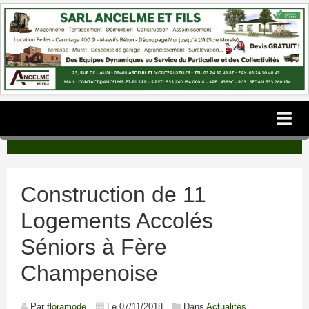
ACCUEIL
CONSTRUCTION | BAILLEUR
Construction de 11
REALISATION | PARTICULIER
Logements Accolés
REHABILITATION
Séniors à Fère
TRAVAUX | COMMUNES & CC
Champenoise
NOS MOYENS
DEVIS/CONTACT
Par
floramode
Le 07/11/2018
Dans
Actualités