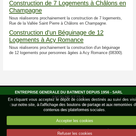
Construction de 7 Logements à Châlons en
Champagne
Nous réaliserons prochainement la construction de 7 logements,
Rue de la Vallée Saint Pierre à Châlons en Champagne.
Construction d'un Béguinage de 12
Logements à Acy Romance
Nous réaliserons prochainement la construction d'un béguinage
de 12 logements pour personnes âgées à Acy Romance (08300).
ENTREPRISE GENERALE DU BATIMENT DEPUIS 1956 - SARL
ANCELME ET FILS
En cliquant vous acceptez le dépôt de cookies destinés au suivi des vis
sur notre site, à l'affichage des boutons de partage et aux remontées 
Capital Social : 640 000 € - APE : 4399C - SIRET : 53326015400018 -
contenus des plateformes sociales.
RCS : Sedan B 533 260 154
25, Rue de l'Alin - 08400 Ardeuil et montfauxelles - Des Equipes
Accepter les cookies
Dynamiques au Service du Particulier et des Collectivités
Travaux de Maçonnerie Générale et Gros Oeuvre de Bâtiment -
Refuser les cookies
Assainissement - Terrassement - Rénovation - Découpage Mur...